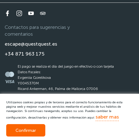
Contactos para sugerencias y
comentarios
escape@questquest.es
+34 871 963 175
El pago se realiza el día del juego en efectivo o con tarjeta
Datos fiscales:
Evgeniia Gorelikova
Y0045370M
Ricard Ankerman, 46, Palma de Mallorca 07006
Utilizamos cookies propias y de terceros para el correcto funcionamiento de esta
La ley de protección de datos
página web y mejorar nuestros servicios mediante el análisis de tus hábitos de
navegación. Si continuas navegando, aceptas su uso. Puedes cambiar la
Reglas del Questquest
saber mas
configuración, desactivarlas y obtener más información aquí:
Confirmar
Llamar